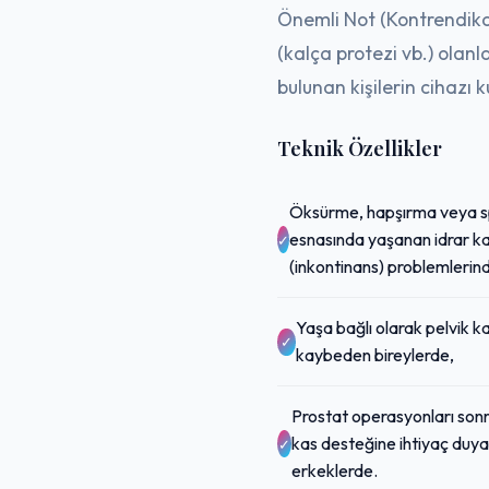
Önemli Not (Kontrendika
(kalça protezi vb.) olanl
bulunan kişilerin cihazı 
Teknik Özellikler
Öksürme, hapşırma veya 
esnasında yaşanan idrar k
(inkontinans) problemlerin
Yaşa bağlı olarak pelvik k
kaybeden bireylerde,
Prostat operasyonları sonr
kas desteğine ihtiyaç duy
erkeklerde.