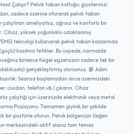
sıl Çalışır? Pelvik taban koltuğu; giysilerinizi
an, sadece üzerine oturarak pelvik taban
 çalıştıran ameliyatsız, ağrısız ve konforlu bir
r. Cihaz, yüksek yoğunluklu odaklanmış
EMS) teknoloji kullanarak pelvik taban kaslarında
güçlü) kasılma tetikler. Bu sayede, normalde
ceğiniz binlerce Kegel egzersizini sadece tek bir
 dakikada) gerçekleştirmiş olursunuz. 📘 Adım
Hazırlık: Seansa başlamadan önce üzerinizdeki
r, cüzdan, telefon vb.) çıkarın. Cihaz
la çalıştığı için üzerinizde elektronik veya metal
urma Pozisyonu: Tamamen giyinik bir şekilde
k bir postürle oturun. Pelvik bölgenizin (leğen
ğun merkezindeki aktif alana tam temas