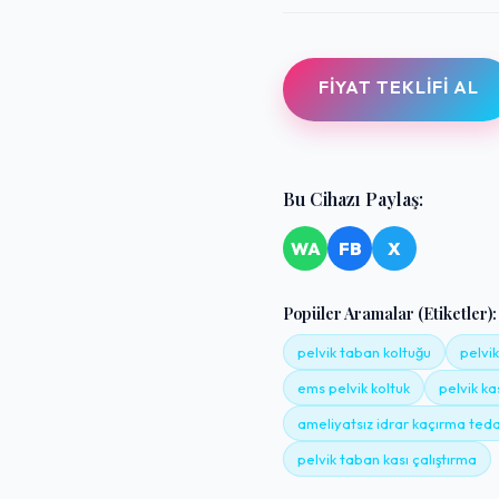
FIYAT TEKLIFI AL
Bu Cihazı Paylaş:
WA
FB
X
Popüler Aramalar (Etiketler):
pelvik taban koltuğu
pelvi
ems pelvik koltuk
pelvik k
ameliyatsız idrar kaçırma teda
pelvik taban kası çalıştırma