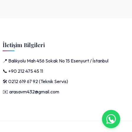
İletişim Bilgileri
📍 Balıkyolu Mah 456 Sokak No 15 Esenyurt / İstanbul
📞 +90 212 475 45 11
🛠️ 0212 619 67 92 (Teknik Servis)
✉️ arasavm432@gmail.com