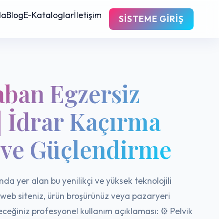
da
Blog
E-Kataloglar
İletişim
SISTEME GIRIŞ
aban Egzersiz
| İdrar Kaçırma
 ve Güçlendirme
nda yer alan bu yenilikçi ve yüksek teknolojili
 web siteniz, ürün broşürünüz veya pazaryeri
ileceğiniz profesyonel kullanım açıklaması: ⚙️ Pelvik