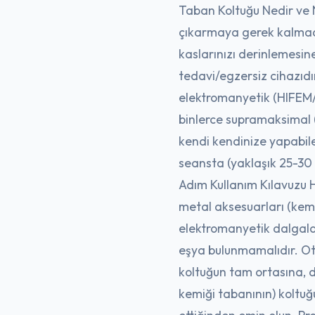
Taban Koltuğu Nedir ve Na
çıkarmaya gerek kalmad
kaslarınızı derinlemesine
tedavi/egzersiz cihazıdı
elektromanyetik (HIFEM/
binlerce supramaksimal (
kendi kendinize yapabile
seansta (yaklaşık 25-30
Adım Kullanım Kılavuzu 
metal aksesuarları (keme
elektromanyetik dalgalar
eşya bulunmamalıdır. Ot
koltuğun tam ortasına, di
kemiği tabanının) koltu