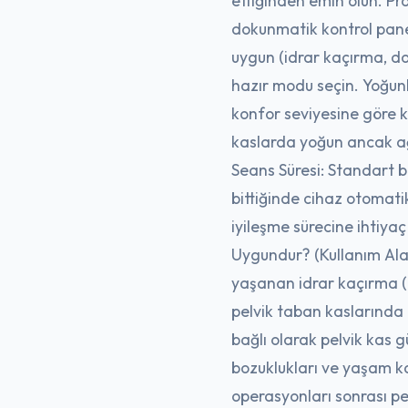
ettiğinden emin olun. P
dokunmatik kontrol panel
uygun (idrar kaçırma, d
hazır modu seçin. Yoğunluk
konfor seviyesine göre k
kaslarda yoğun ancak ağ
Seans Süresi: Standart bi
bittiğinde cihaz otomatik
iyileşme sürecine ihtiya
Uygundur? (Kullanım Ala
yaşanan idrar kaçırma (
pelvik taban kaslarınd
bağlı olarak pelvik kas 
bozuklukları ve yaşam ka
operasyonları sonrası pe