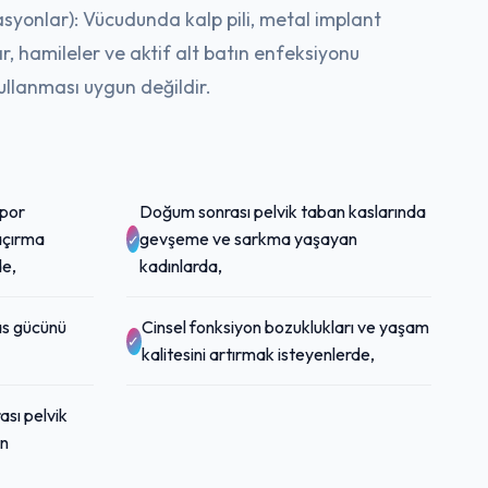
syonlar): Vücudunda kalp pili, metal implant
ar, hamileler ve aktif alt batın enfeksiyonu
kullanması uygun değildir.
spor
Doğum sonrası pelvik taban kaslarında
açırma
gevşeme ve sarkma yaşayan
de,
kadınlarda,
as gücünü
Cinsel fonksiyon bozuklukları ve yaşam
kalitesini artırmak isteyenlerde,
ası pelvik
an