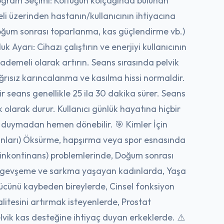
rogram Seçimi: Koltuğun kolçağında bulunan
i üzerinden hastanın/kullanıcının ihtiyacına
oğum sonrası toparlanma, kas güçlendirme vb.)
 Ayarı: Cihazı çalıştırın ve enerjiyi kullanıcının
ademeli olarak artırın. Seans sırasında pelvik
rısız karıncalanma ve kasılma hissi normaldir.
r seans genellikle 25 ila 30 dakika sürer. Seans
 olarak durur. Kullanıcı günlük hayatına hiçbir
ç duymadan hemen dönebilir. 🎯 Kimler İçin
nları) Öksürme, hapşırma veya spor esnasında
inkontinans) problemlerinde, Doğum sonrası
a gevşeme ve sarkma yaşayan kadınlarda, Yaşa
gücünü kaybeden bireylerde, Cinsel fonksiyon
litesini artırmak isteyenlerde, Prostat
lvik kas desteğine ihtiyaç duyan erkeklerde. ⚠️