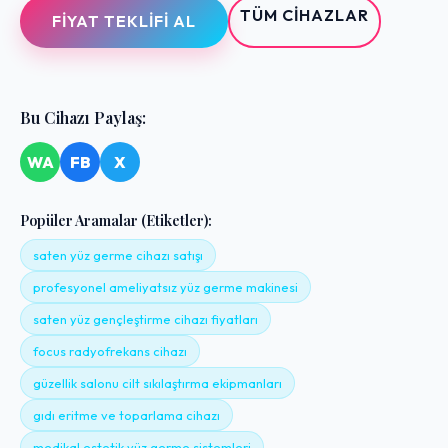
TÜM CIHAZLAR
FIYAT TEKLIFI AL
Bu Cihazı Paylaş:
WA
FB
X
Popüler Aramalar (Etiketler):
saten yüz germe cihazı satışı
profesyonel ameliyatsız yüz germe makinesi
saten yüz gençleştirme cihazı fiyatları
focus radyofrekans cihazı
güzellik salonu cilt sıkılaştırma ekipmanları
gıdı eritme ve toparlama cihazı
medikal estetik yüz germe sistemleri