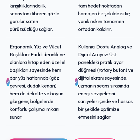
kırışıklıklarında ilk
tam hedef noktadan
seanstan itibaren gözle
homojen bir şekilde ısıtır;
görülür saten
yanık riskini tamamen
pürüzsüzlüğü sağlar.
ortadan kaldırır.
Ergonomik Yüz ve Vücut
Kullanıcı Dostu Analog ve
Başlıkları: Farklı derinlik ve
Dijital Arayüz: Üst
alanlara hitap eden özel el
paneldeki pratik ayar
başlıkları sayesinde hem
düğmesi (rotary buton) ve
dar yüz hatlarında (göz
dijital ekranı sayesinde,
çevresi, dudak kenarı)
uzmanın seans sırasında
hem de dekolte ve boyun
enerji seviyelerini
gibi geniş bölgelerde
saniyeler içinde ve hassas
konforlu çalışma imkanı
bir şekilde optimize
sunar.
etmesini sağlar.