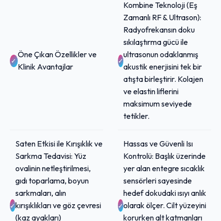
Kombine Teknoloji (Eş
Zamanlı RF & Ultrason):
Radyofrekansın doku
sıkılaştırma gücü ile
Öne Çıkan Özellikler ve
ultrasonun odaklanmış
Klinik Avantajlar
akustik enerjisini tek bir
atışta birleştirir. Kolajen
ve elastin liflerini
maksimum seviyede
tetikler.
Saten Etkisi ile Kırışıklık ve
Hassas ve Güvenli Isı
Sarkma Tedavisi: Yüz
Kontrolü: Başlık üzerinde
ovalinin netleştirilmesi,
yer alan entegre sıcaklık
gıdı toparlama, boyun
sensörleri sayesinde
sarkmaları, alın
hedef dokudaki ısıyı anlık
kırışıklıkları ve göz çevresi
olarak ölçer. Cilt yüzeyini
(kaz ayakları)
korurken alt katmanları