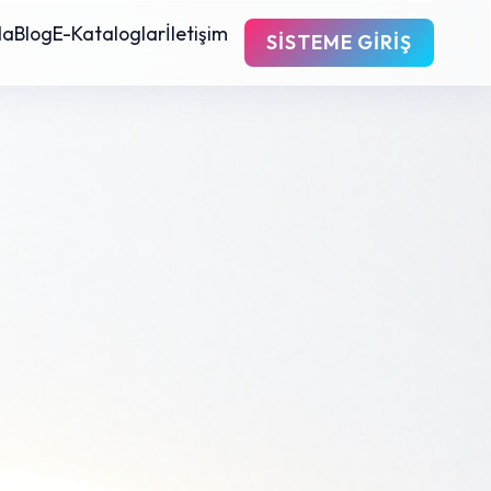
da
Blog
E-Kataloglar
İletişim
SISTEME GIRIŞ