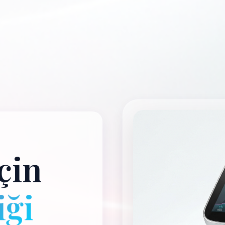
çin
ği