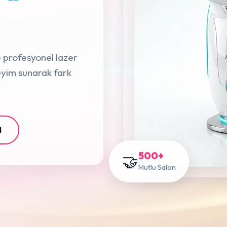
e profesyonel lazer
neyim sunarak fark
N
500+
🤝
Mutlu Salon